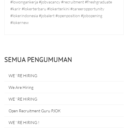
#lowongankerja #jobvacancy #recruitment #freshgraduate
#karir #lokerterbaru #lokerterkini #careeropportunity
#lokerindonesia #jobalert #openposition #jobopening
#lokernew
SEMUA PENGUMUMAN
WE ' RE HIRING
We Are Hiring
WE ' RE HIRING
Open Recruitment Guru PJOK
WE ' RE HIRING !