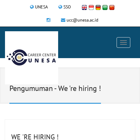
UNESA
SSO
ucc@unesa.ac.id
Pengumuman - We 're hiring !
WE 'RE HIRING !