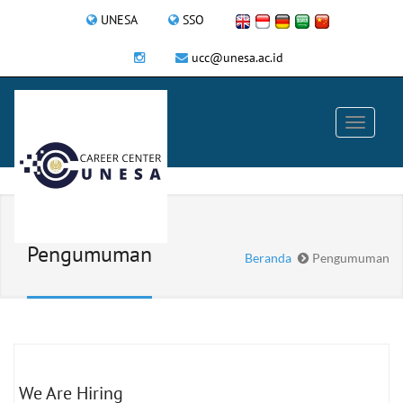
UNESA
SSO
ucc@unesa.ac.id
Pengumuman
Beranda
Pengumuman
We Are Hiring