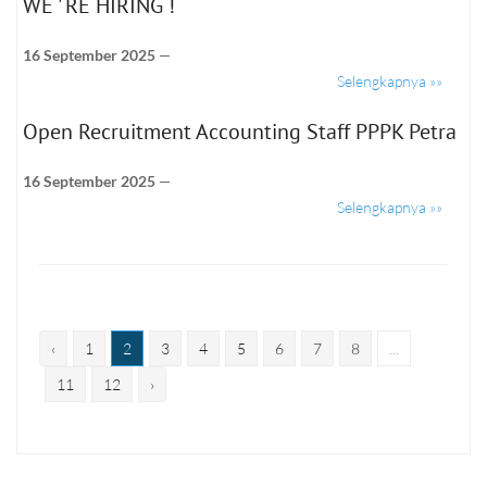
WE ' RE HIRING !
16 September 2025
—
Selengkapnya »»
Open Recruitment Accounting Staff PPPK Petra
16 September 2025
—
Selengkapnya »»
‹
1
2
3
4
5
6
7
8
...
11
12
›