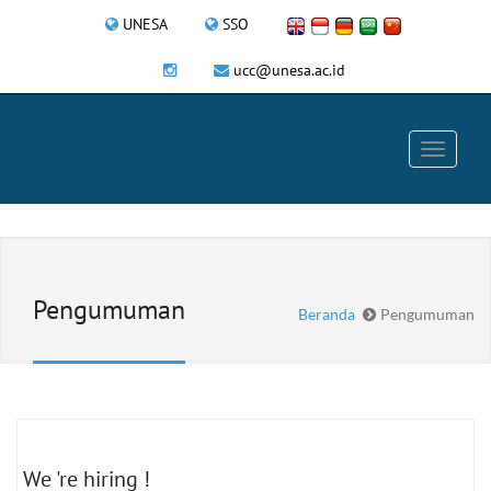
UNESA
SSO
ucc@unesa.ac.id
Pengumuman
Beranda
Pengumuman
We 're hiring !