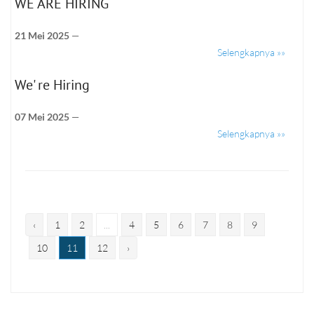
WE ARE HIRING
21 Mei 2025
—
Selengkapnya »»
We' re Hiring
07 Mei 2025
—
Selengkapnya »»
‹
1
2
...
4
5
6
7
8
9
10
11
12
›